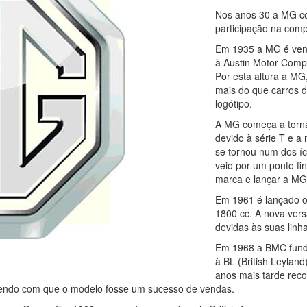
Nos anos 30 a MG co
participação na com
Em 1935 a MG é vendi
à Austin Motor Compa
Por esta altura a MG
mais do que carros 
logótipo.
A MG começa a torna
devido à série T e 
se tornou num dos íc
veio por um ponto fi
marca e lançar a MG
Em 1961 é lançado 
1800 cc. A nova ver
devidas às suas linh
Em 1968 a BMC funde
à BL (British Leyla
anos mais tarde rec
azendo com que o modelo fosse um sucesso de vendas.