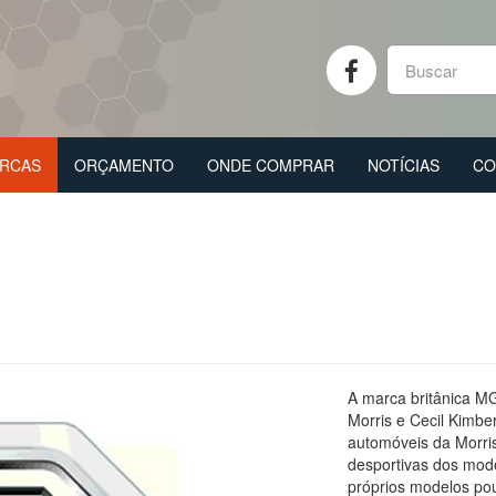
RCAS
ORÇAMENTO
ONDE COMPRAR
NOTÍCIAS
CO
A marca britânica MG
Morris e Cecil Kim
automóveis da Morris
desportivas dos mode
próprios modelos po