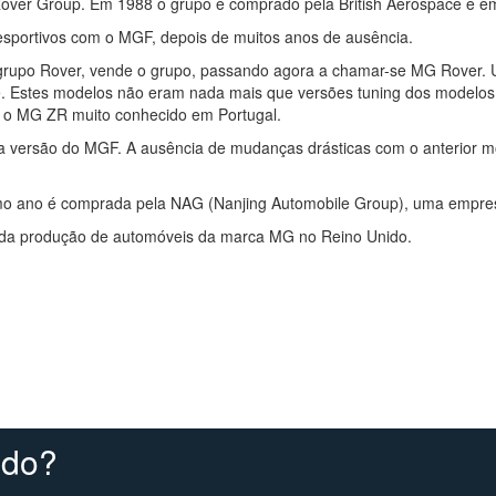
 Rover Group. Em 1988 o grupo é comprado pela British Aerospace e e
portivos com o MGF, depois de muitos anos de ausência.
grupo Rover, vende o grupo, passando agora a chamar-se MG Rover. 
e. Estes modelos não eram nada mais que versões tuning dos model
 o MG ZR muito conhecido em Portugal.
 versão do MGF. A ausência de mudanças drásticas com o anterior 
o ano é comprada pela NAG (Nanjing Automobile Group), uma empres
a produção de automóveis da marca MG no Reino Unido.
ndo?