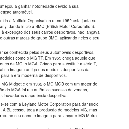
meçou a ganhar notoriedade devido à sua
petição automóvel.
da à Nuffield Organisation e em 1952 esta junta-se
ny, dando início à BMC (British Motor Corporation).
, à excepção dos seus carros desportivos, não lançava
de outras marcas do grupo BMC, aplicando neles o seu
r-se conhecida pelos seus automóveis desportivos,
a modelos como o MG TF. Em 1955 chega aquele que
ones da MG, o MGA. Criado para substituir a série T,
nal na imagem antiga dos modelos desportivos da
 para a era moderna de desportivos.
o MG Midget e em 1962 o MG MGB com um motor de
são do MGA foi um autêntico sucesso de vendas,
as inovadoras e apetência desportiva.
-se com a Leyland Motor Corporation para dar início
nd). A BL cessou toda a produção de modelos MG, mas
orreu ao seu nome e imagem para lançar o MG Metro