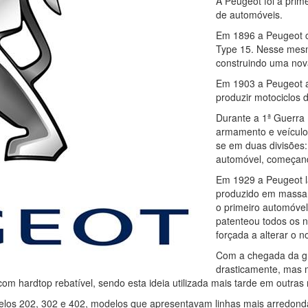
A Peugeot foi a prim
de automóveis.
Em 1896 a Peugeot c
Type 15. Nesse mesm
construindo uma nova
Em 1903 a Peugeot a
produzir motociclos 
Durante a 1ª Guerra 
armamento e veículos
se em duas divisões: 
automóvel, começand
Em 1929 a Peugeot la
produzido em massa
o primeiro automóvel
patenteou todos os n
forçada a alterar o
Com a chegada da g
drasticamente, mas 
com hardtop rebatível, sendo esta ideia utilizada mais tarde em outr
delos 202, 302 e 402, modelos que apresentavam linhas mais arredon