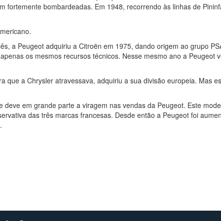
am fortemente bombardeadas. Em 1948, recorrendo às linhas de Pininf
mericano.
ês, a Peugeot adquiriu a Citroën em 1975, dando origem ao grupo PS
do apenas os mesmos recursos técnicos. Nesse mesmo ano a Peugeot 
ra que a Chrysler atravessava, adquiriu a sua divisão europeia. Mas e
e deve em grande parte a viragem nas vendas da Peugeot. Este model
servativa das três marcas francesas. Desde então a Peugeot foi aum
.