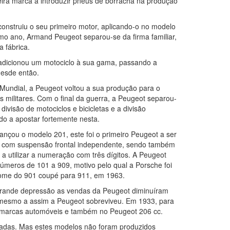
eira marca a introduzir pneus de borracha na produção
onstruiu o seu primeiro motor, aplicando-o no modelo
o ano, Armand Peugeot separou-se da firma familiar,
 fábrica.
dicionou um motociclo à sua gama, passando a
desde então.
Mundial, a Peugeot voltou a sua produção para o
 militares. Com o final da guerra, a Peugeot separou-
divisão de motociclos e bicicletas e a divisão
o a apostar fortemente nesta.
nçou o modelo 201, este foi o primeiro Peugeot a ser
 com suspensão frontal independente, sendo também
 a utilizar a numeração com três dígitos. A Peugeot
úmeros de 101 a 909, motivo pelo qual a Porsche foi
 nome do 901 coupé para 911, em 1963.
rande depressão as vendas da Peugeot diminuíram
mesmo a assim a Peugeot sobreviveu. Em 1933, para
as marcas automóveis e também no Peugeot 206 cc.
dadas. Mas estes modelos não foram produzidos