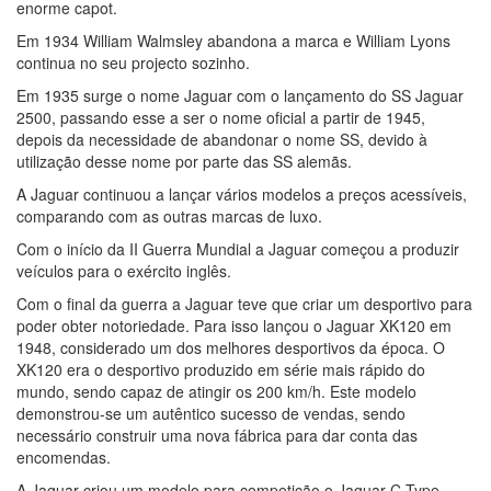
enorme capot.
Em 1934 William Walmsley abandona a marca e William Lyons
continua no seu projecto sozinho.
Em 1935 surge o nome Jaguar com o lançamento do SS Jaguar
2500, passando esse a ser o nome oficial a partir de 1945,
depois da necessidade de abandonar o nome SS, devido à
utilização desse nome por parte das SS alemãs.
A Jaguar continuou a lançar vários modelos a preços acessíveis,
comparando com as outras marcas de luxo.
Com o início da II Guerra Mundial a Jaguar começou a produzir
veículos para o exército inglês.
Com o final da guerra a Jaguar teve que criar um desportivo para
poder obter notoriedade. Para isso lançou o Jaguar XK120 em
1948, considerado um dos melhores desportivos da época. O
XK120 era o desportivo produzido em série mais rápido do
mundo, sendo capaz de atingir os 200 km/h. Este modelo
demonstrou-se um autêntico sucesso de vendas, sendo
necessário construir uma nova fábrica para dar conta das
encomendas.
A Jaguar criou um modelo para competição o Jaguar C-Type,